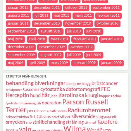
januari 2012
december 2011
oktober 2011
september 2011
augusti 2011
juli 2011
maj 2011
mars 2011
februari 2011
januari 2011
december 2010
november 2010
oktober 2010
september 2010
augusti 2010
juli 2010
juni 2010
maj 2010
april 2010
mars 2010
februari 2010
januari 2010
december 2009
november 2009
oktober 2009
september 2009
augusti 2009
juli 2009
juni 2009
maj 2009
april 2009
mars 2009
februari 2009
januari 2009
ETIKETTER FRÅN BLOGGEN:
behandling
biverkningar
bröstcancer
blodprov
blogg
FEC
cytostatika
datortomografi
Cisconis
bröstprotes
Karolinska
Herceptin
hår
hund
kirurgi
jobb
koppar
Leeloo
Parson Russell
operation
mammografi
lymfödem
Terrier
Radiumhemmet
peruk
protes
port-a-cath
silversmide
S:t Görans
silver
rekonstruktion
scarf
sjukgymnastik
Taxotere
smycken
strålbehandling
strålning
snö
sömnad
Wilma
valp
WordPress
tinnitus
venport
webbdesign