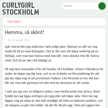
VISA MENY
Hemma, så skönt!
tis 17 januari 2012
Igår morse blev jag utskriven, helt enligt plan. Skönast av allt var nog
ändå att bli av med dränagen. Det är lite som att släpa omkring på en
fotboja, som man kan fastna med överallt, men absolut inte får fastna
med. Och så ser det rätt läbbigt ut.
På väg hem stannade vi för att handla, bl a bråddar. Vintern hittade ju hit
under de dagar jag låg inne, och nu är bråddar en förutsättning för att
jag ska våga mig ut på promenad i halkan. Lite försmak av hur det kan
blir när man blir gammal och den största skräcken är att ramla.
I natt sov jag mer än tidigare nätter, men fortfarande inte så bra. Rent
fysiskt kan jag ligga antingen på rygg eller på höger sida. Men när jag
lägger mig på sidan är det helt omöjligt att hitta en bekväm position, och
att slappna av går inte heller. Så det får bli på rygg. Men på ryggen har