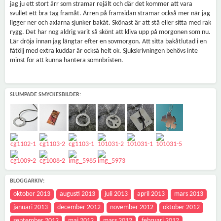
jag ju ett stort ärr som stramar rejält och där det kommer att vara
svullet ett bra tag framåt. Ärren på framsidan stramar också mer när jag
ligger ner och axlarna sjunker bakåt. Skönast är att stå eller sitta med rak
rygg. Det har nog aldrig varit så skönt att kliva upp på morgonen som nu.
Lär dröja innan jag längtar efter en sovmorgon. Att sitta bakåtlutad i en
fåtölj med extra kuddar är också helt ok. Sjukskrivningen behövs inte
minst för att kunna hantera sömnbristen.
SLUMPADE SMYCKESBILDER:
BLOGGARKIV:
oktober 2013
augusti 2013
juli 2013
april 2013
mars 2013
januari 2013
december 2012
november 2012
oktober 2012
september 2012
maj 2012
mars 2012
februari 2012