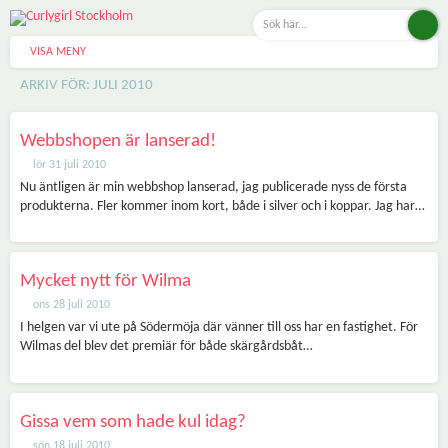
VISA MENY
ARKIV FÖR: JULI 2010
Webbshopen är lanserad!
lör 31 juli 2010
Nu äntligen är min webbshop lanserad, jag publicerade nyss de första
produkterna. Fler kommer inom kort, både i silver och i koppar. Jag har…
Mycket nytt för Wilma
ons 28 juli 2010
I helgen var vi ute på Södermöja där vänner till oss har en fastighet. För
Wilmas del blev det premiär för både skärgårdsbåt…
Gissa vem som hade kul idag?
sön 18 juli 2010