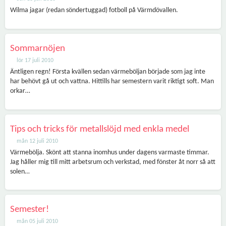
Wilma jagar (redan söndertuggad) fotboll på Värmdövallen.
Sommarnöjen
lör 17 juli 2010
Äntligen regn! Första kvällen sedan värmeböljan började som jag inte
har behövt gå ut och vattna. Hittills har semestern varit riktigt soft. Man
orkar…
Tips och tricks för metallslöjd med enkla medel
mån 12 juli 2010
Värmebölja. Skönt att stanna inomhus under dagens varmaste timmar.
Jag håller mig till mitt arbetsrum och verkstad, med fönster åt norr så att
solen…
Semester!
mån 05 juli 2010