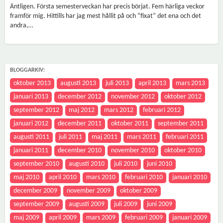
Äntligen. Första semesterveckan har precis börjat. Fem härliga veckor
framför mig. Hittills har jag mest hållit på och ”fixat” det ena och det
andra,…
BLOGGARKIV:
oktober 2013
augusti 2013
juli 2013
april 2013
mars 2013
januari 2013
december 2012
november 2012
oktober 2012
september 2012
maj 2012
mars 2012
februari 2012
januari 2012
december 2011
oktober 2011
september 2011
augusti 2011
juli 2011
maj 2011
mars 2011
februari 2011
januari 2011
december 2010
november 2010
oktober 2010
september 2010
augusti 2010
juli 2010
juni 2010
maj 2010
april 2010
mars 2010
februari 2010
januari 2010
december 2009
november 2009
oktober 2009
september 2009
augusti 2009
juli 2009
juni 2009
maj 2009
april 2009
mars 2009
februari 2009
januari 2009