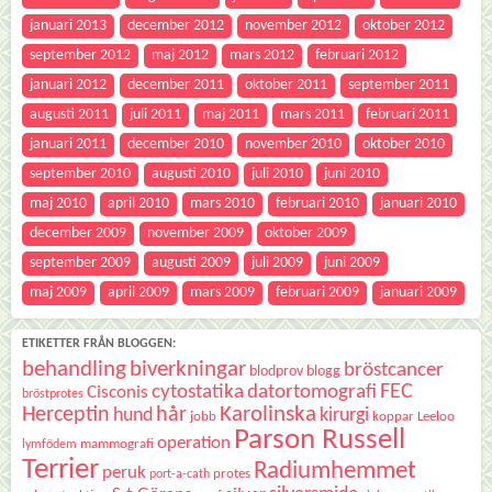
januari 2013
december 2012
november 2012
oktober 2012
september 2012
maj 2012
mars 2012
februari 2012
januari 2012
december 2011
oktober 2011
september 2011
augusti 2011
juli 2011
maj 2011
mars 2011
februari 2011
januari 2011
december 2010
november 2010
oktober 2010
september 2010
augusti 2010
juli 2010
juni 2010
maj 2010
april 2010
mars 2010
februari 2010
januari 2010
december 2009
november 2009
oktober 2009
september 2009
augusti 2009
juli 2009
juni 2009
maj 2009
april 2009
mars 2009
februari 2009
januari 2009
ETIKETTER FRÅN BLOGGEN:
behandling
biverkningar
bröstcancer
blodprov
blogg
FEC
cytostatika
datortomografi
Cisconis
bröstprotes
Karolinska
Herceptin
hår
hund
kirurgi
jobb
koppar
Leeloo
Parson Russell
operation
mammografi
lymfödem
Terrier
Radiumhemmet
peruk
protes
port-a-cath