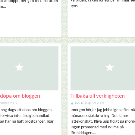
På bilden, tagen för ett par timmar se
t än klippt, det gick fort. Förutom
syns…
som…
t döpa om bloggen
Tillbaka till verkligheten
tember 2009
sön 16 augusti 2009
r nog dags att döpa om bloggen
Imorgon börjar jag jobba igen efter n
 förvisso inte färdigbehandlad
månaders sjukskrivning. Det känns
ag har nu haft bröstcancer. Igår
jättekonstigt. Kliva upp tidigt på mor
Ingen promenad med Wilma på
förmiddagen….