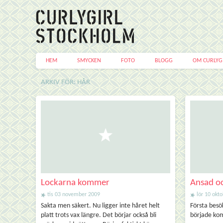
HEM
SMYCKEN
FOTO
BLOGG
OM CURLYG
ARKIV FÖR: HÅR
Lockarna kommer
Ansad o
tis 03 november 2009
lör 10 okt
Sakta men säkert. Nu ligger inte håret helt
Första besö
platt trots vax längre. Det börjar också bli
började kom