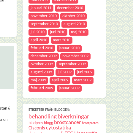
mars 2011
februari 2011
dan,
januari 2011
december 2010
november 2010
oktober 2010
september 2010
augusti 2010
juli 2010
juni 2010
maj 2010
april 2010
mars 2010
februari 2010
januari 2010
december 2009
november 2009
oktober 2009
september 2009
augusti 2009
juli 2009
juni 2009
maj 2009
april 2009
mars 2009
februari 2009
januari 2009
ästan 6
ETIKETTER FRÅN BLOGGEN:
behandling
biverkningar
gonen.
bröstcancer
blodprov
blogg
bröstprotes
cytostatika
Cisconis