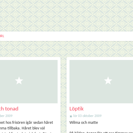
IRL
ch tonad
Löptik
ober 2009
lör 03 oktober 2009
ket hos frisören igår sedan håret
Wilma och matte
ma tillbaka. Håret blev väl