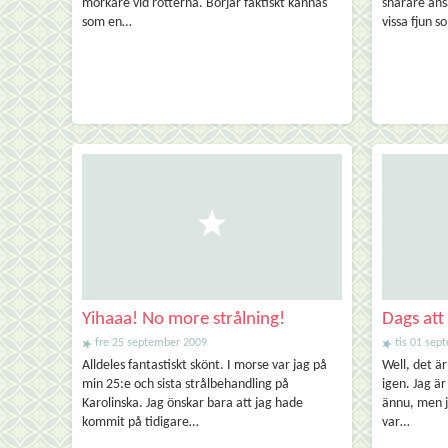
mörkare vid rötterna. Börjar faktiskt kännas
snarare ansa
som en…
vissa fjun 
Yihaaa! No more strålning!
Dags at
fre 25 september 2009
tis 01 sep
Alldeles fantastiskt skönt. I morse var jag på
Well, det ä
min 25:e och sista strålbehandling på
igen. Jag är
Karolinska. Jag önskar bara att jag hade
ännu, men j
kommit på tidigare…
var…