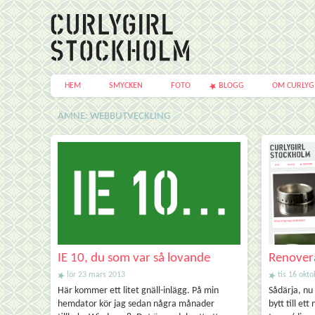
HEM
SMYCKEN
FOTO
BLOGG
OM CURLYG
ÄMNE: WEBBUTVECKLING
IE 10, du som var så lovande
Renover
lör 23 mars 2013
tis 16 okt
Här kommer ett litet gnäll-inlägg. På min
Sådärja, nu
hemdator kör jag sedan några månader
bytt till et