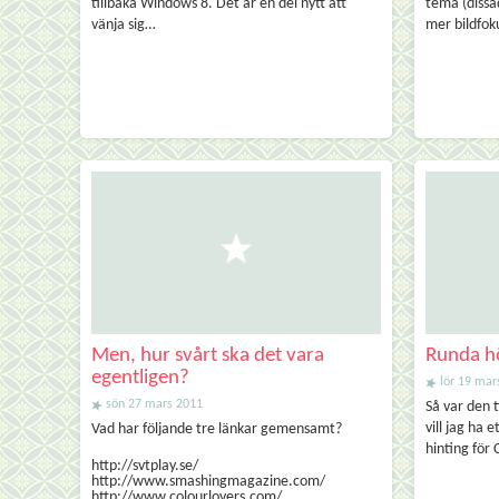
tillbaka Windows 8. Det är en del nytt att
tema (dissa
vänja sig…
mer bildfok
Men, hur svårt ska det vara
Runda hö
egentligen?
lör 19 mar
sön 27 mars 2011
Så var den t
vill jag ha 
Vad har följande tre länkar gemensamt?
hinting för 
http://svtplay.se/
http://www.smashingmagazine.com/
http://www.colourlovers.com/