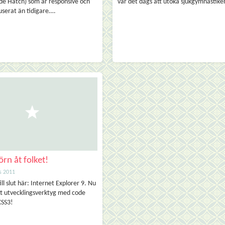
de Hatch) som är responsive och
var det dags att utöka sjukgymnastik
userat än tidigare….
rn åt folket!
s 2011
ill slut här: Internet Explorer 9. Nu
ett utvecklingsverktyg med code
CSS3!