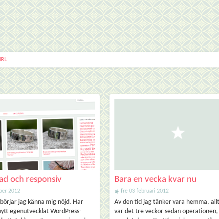
IRL
ad och responsiv
Bara en vecka kvar nu
ober 2012
fre 03 februari 2012
 börjar jag känna mig nöjd. Har
Av den tid jag tänker vara hemma, allt
t nytt egenutvecklat WordPress-
var det tre veckor sedan operationen,