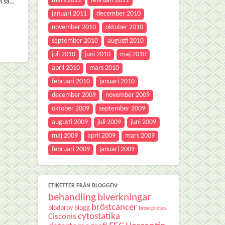
mars 2011
februari 2011
en så…
januari 2011
december 2010
november 2010
oktober 2010
september 2010
augusti 2010
juli 2010
juni 2010
maj 2010
april 2010
mars 2010
februari 2010
januari 2010
december 2009
november 2009
oktober 2009
september 2009
augusti 2009
juli 2009
juni 2009
maj 2009
april 2009
mars 2009
februari 2009
januari 2009
ETIKETTER FRÅN BLOGGEN:
behandling
biverkningar
bröstcancer
blodprov
blogg
bröstprotes
cytostatika
Cisconis