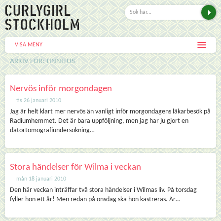
VISA MENY
ARKIV FÖR: TINNITUS
Nervös inför morgondagen
tis 26 januari 2010
Jag är helt klart mer nervös än vanligt inför morgondagens läkarbesök på
Radiumhemmet. Det är bara uppföljning, men jag har ju gjort en
datortomografiundersökning…
Stora händelser för Wilma i veckan
mån 18 januari 2010
Den här veckan inträffar två stora händelser i Wilmas liv. På torsdag
fyller hon ett år! Men redan på onsdag ska hon kastreras. Är…