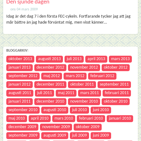
Den sjunde dagen
ons 04 mars 2009
Idag är det dag 7 i den första FEC-cykeln. Fortfarande tycker jag att jag
mår bättre än jag hade förväntat mig, men visst känner…
BLOGGARKIV:
oktober 2013
augusti 2013
juli 2013
april 2013
mars 2013
januari 2013
december 2012
november 2012
oktober 2012
september 2012
maj 2012
mars 2012
februari 2012
januari 2012
december 2011
oktober 2011
september 2011
augusti 2011
juli 2011
maj 2011
mars 2011
februari 2011
januari 2011
december 2010
november 2010
oktober 2010
september 2010
augusti 2010
juli 2010
juni 2010
maj 2010
april 2010
mars 2010
februari 2010
januari 2010
december 2009
november 2009
oktober 2009
september 2009
augusti 2009
juli 2009
juni 2009