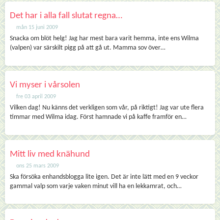
Det har i alla fall slutat regna…
mån 15 juni 2009
Snacka om blöt helg! Jag har mest bara varit hemma, inte ens Wilma
(valpen) var särskilt pigg på att gå ut. Mamma sov över…
Vi myser i vårsolen
fre 03 april 2009
Vilken dag! Nu känns det verkligen som vår, på riktigt! Jag var ute flera
timmar med Wilma idag. Först hamnade vi på kaffe framför en…
Mitt liv med knähund
ons 25 mars 2009
Ska försöka enhandsblogga lite igen. Det är inte lätt med en 9 veckor
gammal valp som varje vaken minut vill ha en lekkamrat, och…