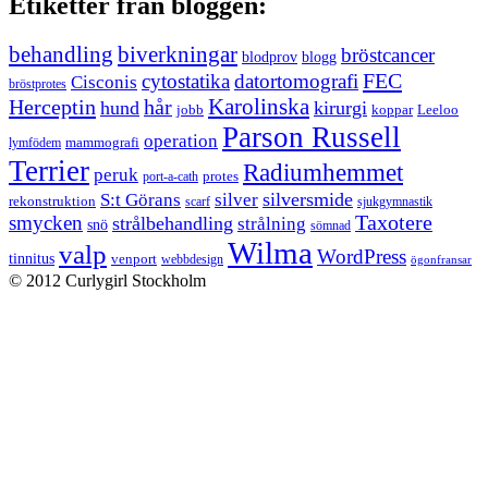
Etiketter från bloggen:
behandling
biverkningar
bröstcancer
blodprov
blogg
FEC
cytostatika
datortomografi
Cisconis
bröstprotes
Karolinska
Herceptin
hår
hund
kirurgi
jobb
koppar
Leeloo
Parson Russell
operation
lymfödem
mammografi
Terrier
Radiumhemmet
peruk
port-a-cath
protes
silversmide
S:t Görans
silver
rekonstruktion
scarf
sjukgymnastik
Taxotere
smycken
strålbehandling
strålning
snö
sömnad
Wilma
valp
WordPress
tinnitus
venport
webbdesign
ögonfransar
© 2012 Curlygirl Stockholm