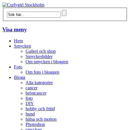
Visa meny
Hem
Smycken
Galleri och shop
Smyckesbilder
Om smycken i bloggen
Foto
Om foto i bloggen
Blogg
Alla kategorier
cancer
bröstcancer
foto
DIY
hobby och fritid
hund
hälsa och motion
Photoshop
smycken