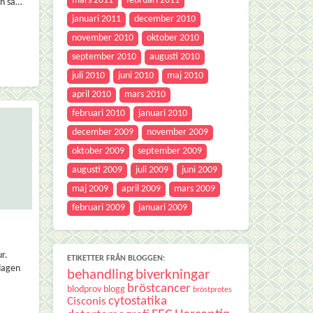
mars 2011
februari 2011
en så…
januari 2011
december 2010
november 2010
oktober 2010
september 2010
augusti 2010
juli 2010
juni 2010
maj 2010
april 2010
mars 2010
februari 2010
januari 2010
december 2009
november 2009
oktober 2009
september 2009
augusti 2009
juli 2009
juni 2009
maj 2009
april 2009
mars 2009
februari 2009
januari 2009
ur.
ETIKETTER FRÅN BLOGGEN:
sdagen
behandling
biverkningar
bröstcancer
blodprov
blogg
bröstprotes
cytostatika
Cisconis