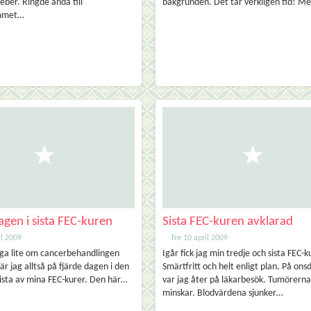
eber. Ringde ändå till
bakgrunden. Det tar verkligen tid! M
mmet…
agen i sista FEC-kuren
Sista FEC-kuren avklarad
il 2009
fre 10 april 2009
gga lite om cancerbehandlingen
Igår fick jag min tredje och sista FEC-k
är jag alltså på fjärde dagen i den
Smärtfritt och helt enligt plan. På on
sista av mina FEC-kurer. Den här…
var jag åter på läkarbesök. Tumörerna
minskar. Blodvärdena sjunker…