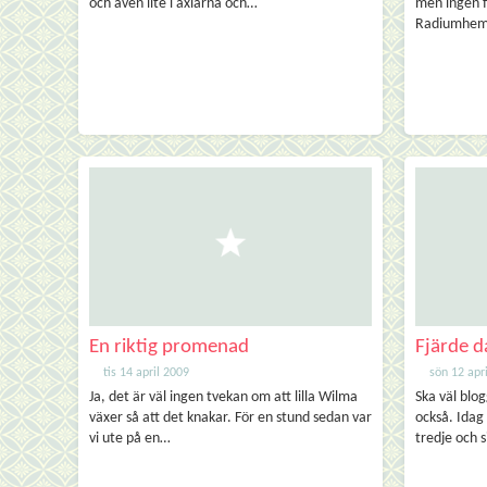
och även lite i axlarna och…
men ingen f
Radiumhe
En riktig promenad
Fjärde d
tis 14 april 2009
sön 12 apr
Ja, det är väl ingen tvekan om att lilla Wilma
Ska väl blo
växer så att det knakar. För en stund sedan var
också. Idag 
vi ute på en…
tredje och 