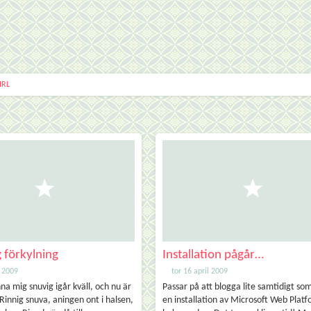
IRL
g förkylning
Installation pågår…
l 2009
tor 16 april 2009
na mig snuvig igår kväll, och nu är
Passar på att blogga lite samtidigt som
 Rinnig snuva, aningen ont i halsen,
en installation av Microsoft Web Platf