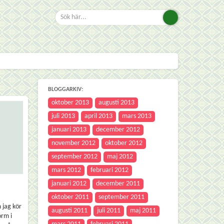
BLOGGARKIV:
oktober 2013
augusti 2013
juli 2013
april 2013
mars 2013
januari 2013
december 2012
november 2012
oktober 2012
september 2012
maj 2012
mars 2012
februari 2012
januari 2012
december 2011
oktober 2011
september 2011
 jag kör
augusti 2011
juli 2011
maj 2011
orm i