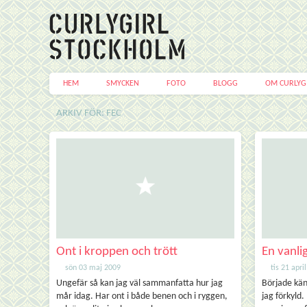
HEM
SMYCKEN
FOTO
BLOGG
OM CURLYG
ARKIV FÖR: FEC
Ont i kroppen och trött
En vanli
sön 03 maj 2009
tis 21 apri
Ungefär så kan jag väl sammanfatta hur jag
Började kän
mår idag. Har ont i både benen och i ryggen,
jag förkyld.