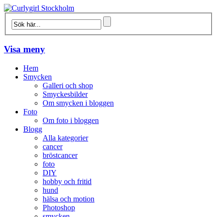
Visa meny
Hem
Smycken
Galleri och shop
Smyckesbilder
Om smycken i bloggen
Foto
Om foto i bloggen
Blogg
Alla kategorier
cancer
bröstcancer
foto
DIY
hobby och fritid
hund
hälsa och motion
Photoshop
smycken