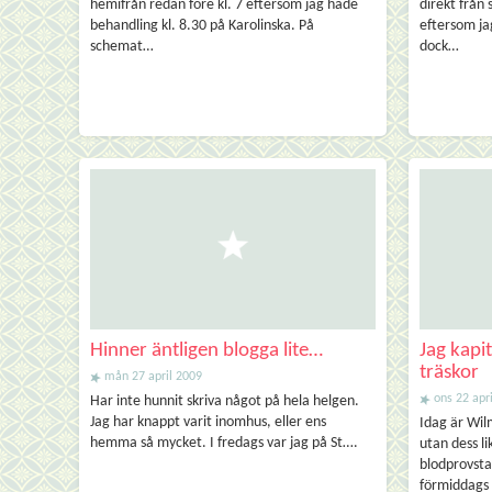
hemifrån redan före kl. 7 eftersom jag hade
direkt från
behandling kl. 8.30 på Karolinska. På
eftersom ja
schemat…
dock…
Hinner äntligen blogga lite…
Jag kapi
träskor
mån 27 april 2009
ons 22 apr
Har inte hunnit skriva något på hela helgen.
Jag har knappt varit inomhus, eller ens
Idag är Wil
hemma så mycket. I fredags var jag på St….
utan dess li
blodprovsta
förmiddags