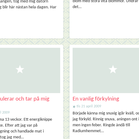
blom med stora vita blommor. Undra
 sängen, tog med mig datorn
det…
g blir här nästan hela dagen. Har
tulerar och tar på mig
En vanlig förkylning
tis 21 april 2009
il 2009
Började känna mig snuvig igår kväll, o
jag förkyld. Rinnig snuva, aningen ont 
ma 13 veckor. Ett energiknippe
men ingen feber. Ringde ändå till
ke. Efter att jag var på
Radiumhemmet…
gning och handlade mat i
 tog jag med…