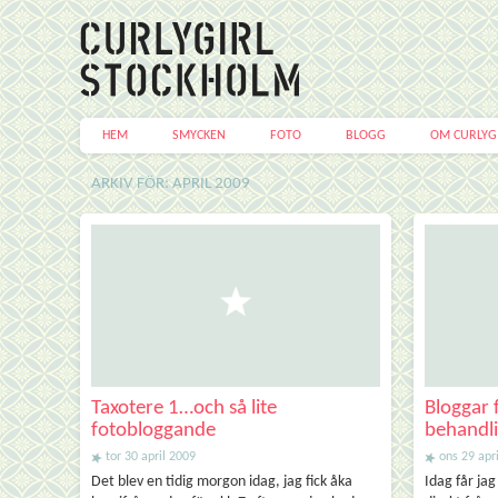
HEM
SMYCKEN
FOTO
BLOGG
OM CURLYG
ARKIV FÖR: APRIL 2009
Taxotere 1…och så lite
Bloggar 
fotobloggande
behandl
tor 30 april 2009
ons 29 apr
Det blev en tidig morgon idag, jag fick åka
Idag får ja