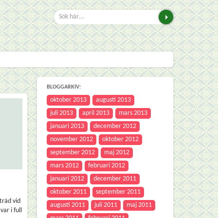
BLOGGARKIV:
oktober 2013
augusti 2013
juli 2013
april 2013
mars 2013
januari 2013
december 2012
november 2012
oktober 2012
september 2012
maj 2012
mars 2012
februari 2012
januari 2012
december 2011
oktober 2011
september 2011
träd vid
augusti 2011
juli 2011
maj 2011
ar i full