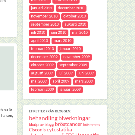
mars 2011
februari 2011
r om
januari 2011
december 2010
november 2010
oktober 2010
september 2010
augusti 2010
juli 2010
juni 2010
maj 2010
april 2010
mars 2010
februari 2010
januari 2010
december 2009
november 2009
oktober 2009
september 2009
augusti 2009
juli 2009
juni 2009
maj 2009
april 2009
mars 2009
februari 2009
januari 2009
ch nu är
ETIKETTER FRÅN BLOGGEN:
i halsen,
behandling
biverkningar
bröstcancer
blodprov
blogg
bröstprotes
cytostatika
Cisconis