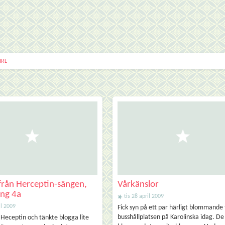
IRL
från Herceptin-sängen,
Vårkänslor
ing 4a
tis 28 april 2009
il 2009
Fick syn på ett par härligt blommande 
busshållplatsen på Karolinska idag. De v
g Heceptin och tänkte blogga lite