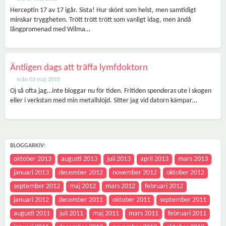
Herceptin 17 av 17 igår. Sista! Hur skönt som helst, men samtidigt
minskar tryggheten. Trött trött trött som vanligt idag, men ändå
långpromenad med Wilma…
Äntligen dags att träffa lymfdoktorn
mån 03 maj 2010
Oj så ofta jag…inte bloggar nu för tiden. Fritiden spenderas ute i skogen
eller i verkstan med min metallslöjd. Sitter jag vid datorn kämpar…
BLOGGARKIV:
oktober 2013
augusti 2013
juli 2013
april 2013
mars 2013
januari 2013
december 2012
november 2012
oktober 2012
september 2012
maj 2012
mars 2012
februari 2012
januari 2012
december 2011
oktober 2011
september 2011
augusti 2011
juli 2011
maj 2011
mars 2011
februari 2011