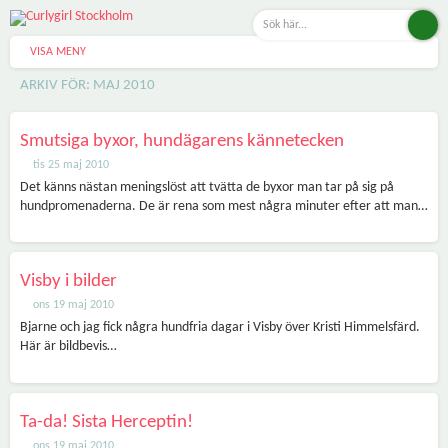
VISA MENY
ARKIV FÖR: MAJ 2010
Smutsiga byxor, hundägarens kännetecken
tis 25 maj 2010
Det känns nästan meningslöst att tvätta de byxor man tar på sig på
hundpromenaderna. De är rena som mest några minuter efter att man…
Visby i bilder
ons 19 maj 2010
Bjarne och jag fick några hundfria dagar i Visby över Kristi Himmelsfärd.
Här är bildbevis…
Ta-da! Sista Herceptin!
ons 19 maj 2010