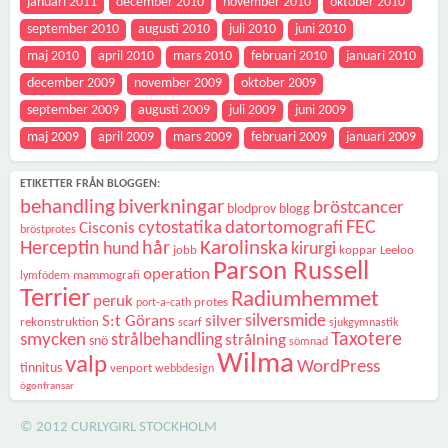
januari 2011
december 2010
november 2010
oktober 2010
september 2010
augusti 2010
juli 2010
juni 2010
maj 2010
april 2010
mars 2010
februari 2010
januari 2010
december 2009
november 2009
oktober 2009
september 2009
augusti 2009
juli 2009
juni 2009
maj 2009
april 2009
mars 2009
februari 2009
januari 2009
ETIKETTER FRÅN BLOGGEN:
behandling
biverkningar
bröstcancer
blodprov
blogg
FEC
cytostatika
datortomografi
Cisconis
bröstprotes
Karolinska
Herceptin
hår
hund
kirurgi
jobb
koppar
Leeloo
Parson Russell
operation
mammografi
lymfödem
Terrier
Radiumhemmet
peruk
protes
port-a-cath
silversmide
S:t Görans
silver
rekonstruktion
scarf
sjukgymnastik
Taxotere
smycken
strålbehandling
strålning
snö
sömnad
Wilma
valp
WordPress
tinnitus
venport
webbdesign
ögonfransar
© 2012 CURLYGIRL STOCKHOLM