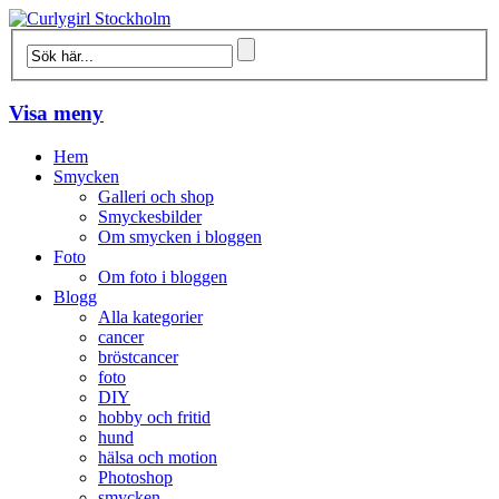
Visa meny
Hem
Smycken
Galleri och shop
Smyckesbilder
Om smycken i bloggen
Foto
Om foto i bloggen
Blogg
Alla kategorier
cancer
bröstcancer
foto
DIY
hobby och fritid
hund
hälsa och motion
Photoshop
smycken